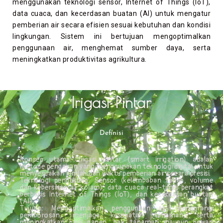
menggunakan teknologi sensor, Internet of Things (IoT),
data cuaca, dan kecerdasan buatan (AI) untuk mengatur
pemberian air secara efisien sesuai kebutuhan dan kondisi
lingkungan. Sistem ini bertujuan mengoptimalkan
penggunaan air, menghemat sumber daya, serta
meningkatkan produktivitas agrikultura.
Irigasi Pintar
Definisi
Konsep utama: Irigasi pintar (smart irrigation) adalah
metode pengairan yang menggunakan teknologi digital untuk
menyesuaikan jumlah dan waktu pemberian air secara presisi.
Teknologi pendukung: Sensor (kelembaban tanah, volume
dan kebersihan air kolam), data cuaca real-time, perangkat
berbasis Internet of Things (IoT), dan kecerdasan buatan
(AI).
Tujuan: Mengoptimalkan penggunaan air, mengurangi
pemborosan, menjaga kesehatan tanaman, serta
meningkatkan hasil panen, baik tanaman maupun hewan