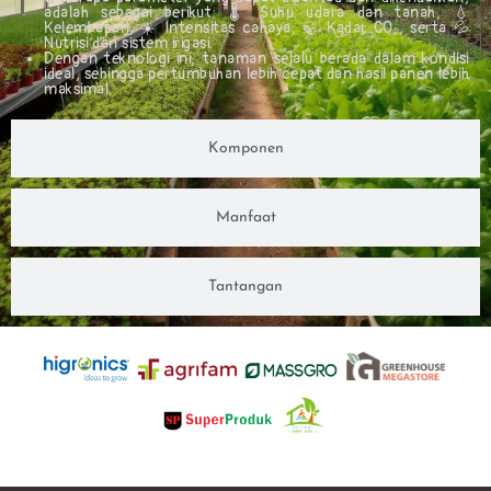
adalah sebagai berikut; 🌡️ Suhu udara dan tanah, 💧
Kelembapan, ☀️ Intensitas cahaya, 🍃 Kadar CO₂, serta 💦
Nutrisi dan sistem irigasi.
Dengan teknologi ini, tanaman selalu berada dalam kondisi
ideal, sehingga pertumbuhan lebih cepat dan hasil panen lebih
maksimal.
Komponen
Manfaat
Tantangan