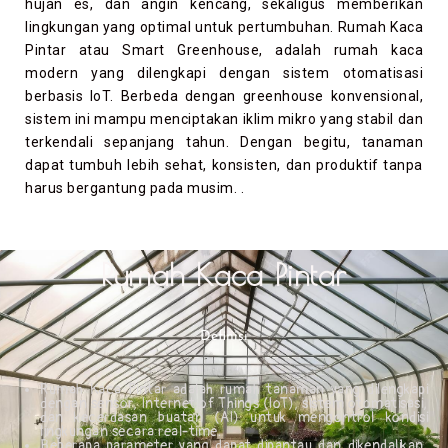
hujan es, dan angin kencang, sekaligus memberikan
lingkungan yang optimal untuk pertumbuhan. Rumah Kaca
Pintar atau Smart Greenhouse, adalah rumah kaca
modern yang dilengkapi dengan sistem otomatisasi
berbasis IoT. Berbeda dengan greenhouse konvensional,
sistem ini mampu menciptakan iklim mikro yang stabil dan
terkendali sepanjang tahun. Dengan begitu, tanaman
dapat tumbuh lebih sehat, konsisten, dan produktif tanpa
harus bergantung pada musim. .
Rumah Kaca Pintar
Definisi
Rumah Kaca Pintar adalah rumah tanaman yang dilengkapi
dengan sensor, Internet of Things (IoT), sistem otomatisasi,
dan kecerdasan buatan (AI) untuk mengontrol kondisi
lingkungan secara real-time.
Beberapa parameter yang dapat dipantau dan dikendalikan,